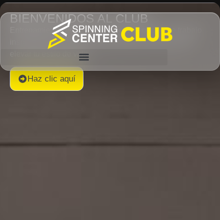
BIENVENIDOS AL CLUB
Entrenamiento de alto rendimiento, espacios de trabajo
inspiradores y experiencias sociales diseñadas para
elevar tu estilo de vida.
Haz clic aquí