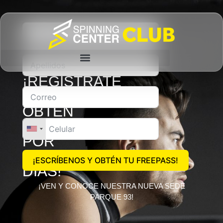
¡REGÍSTRATE
Y
OBTÉN
FREEPASS
POR
3
¡ESCRÍBENOS Y OBTÉN TU FREEPASS!
DÍAS!
¡VEN Y CONOCE NUESTRA NUEVA SEDE
PARQUE 93!